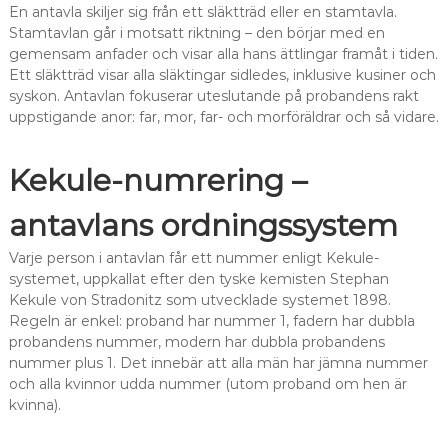
En antavla skiljer sig från ett släktträd eller en stamtavla.
Stamtavlan går i motsatt riktning – den börjar med en
gemensam anfader och visar alla hans ättlingar framåt i tiden.
Ett släktträd visar alla släktingar sidledes, inklusive kusiner och
syskon. Antavlan fokuserar uteslutande på probandens rakt
uppstigande anor: far, mor, far- och morföräldrar och så vidare.
Kekule-numrering –
antavlans ordningssystem
Varje person i antavlan får ett nummer enligt Kekule-
systemet, uppkallat efter den tyske kemisten Stephan
Kekule von Stradonitz som utvecklade systemet 1898.
Regeln är enkel: proband har nummer 1, fadern har dubbla
probandens nummer, modern har dubbla probandens
nummer plus 1. Det innebär att alla män har jämna nummer
och alla kvinnor udda nummer (utom proband om hen är
kvinna).