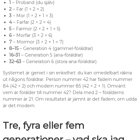
1
– Proband (du själv)
2
– Far (1 × 2 = 2)
3
– Mor (1 × 2 + 1 = 3)
4
– Farfar (2 × 2 = 4)
5
– Farmor (2 × 2 + 1 = 5)
6
– Morfar (3 × 2 = 6)
7
– Mormor (3 × 2 + 1 = 7)
8–15
– Generation 4 (gammel-föräldrar)
16–31
– Generation 5 (ana-föräldrar)
32–63
– Generation 6 (stora-ana-föräldrar)
Systemet är geniet i sin enkelhet: du kan omedelbart räkna
ut någons föräldrar. Person nummer 42 har fadern nummer
84 (42 × 2) och modern nummer 85 (42 × 2 + 1). Omvänt:
vem är förälder till nummer 42? Dela med 2 – förälderns
nummer är 21. Om resultatet är jämnt är det fadern, om udda
är det modern.
Tre, fyra eller fem
generationer – vad ska jag