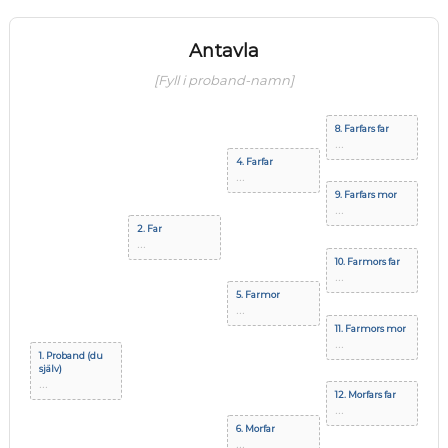
Antavla
[Fyll i proband-namn]
8. Farfars far
...
4. Farfar
...
9. Farfars mor
...
2. Far
...
10. Farmors far
...
5. Farmor
...
11. Farmors mor
...
1. Proband (du
själv)
...
12. Morfars far
...
6. Morfar
...