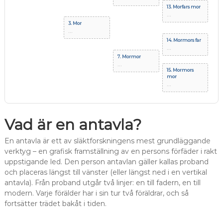
13. Morfars mor
...
3. Mor
...
14. Mormors far
...
7. Mormor
...
15. Mormors
mor
...
Vad är en antavla?
En antavla är ett av släktforskningens mest grundläggande
verktyg – en grafisk framställning av en persons förfäder i rakt
uppstigande led. Den person antavlan gäller kallas proband
och placeras längst till vänster (eller längst ned i en vertikal
antavla). Från proband utgår två linjer: en till fadern, en till
modern. Varje förälder har i sin tur två föräldrar, och så
fortsätter trädet bakåt i tiden.