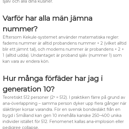
själv och alla dina kusiner.
Varför har alla män jämna
nummer?
Eftersom Kekule-systemet använder matematiska regler:
faderns nummer är alltid probandens nummer × 2 (vilket alltid
blir ett jämnt tal), och moderns nummer är probandens × 2 +
1 (alltid udda). Undantaget är proband själv (nummer 1) som
kan vara av endera kön.
Hur många förfäder har jag i
generation 10?
Teoretiskt 512 personer (2⁹ = 512). I praktiken färre på grund av
ana-överlappning – samma person dyker upp flera gånger när
släktlinjer korsar varandra. För en svensk bondesläkt från en
bygd i Småland kan gen 10 innehålla kanske 250–400 unika
individer istället för 512. Fenomenet kallas ana-implosion eller
pedigree collapse.