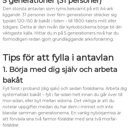
5 generationer (31 personer)
Den största antavlan som ryms bekvämt på ett A4-ark
liggande. 31 personer över fem generationer sträcker sig
typiskt 120–150 år bakåt i tiden – till 1800-talets mitt eller
tidigare. Detta är den nivån där kyrkoböckerna börjar bli din
viktigaste källa. Hittar du in på 5 generationers nivå har du
förmodligen redan gjort grundläggande arkivforskning.
Tips för att fylla i antavlan
1. Börja med dig själv och arbeta
bakåt
Fyll först i proband (dig själv) och sedan föräldrarna. Arbeta dig
systematiskt bakåt – fyll i far-sidan helt innan du går över till
mor-sidan, eller byt mellan sidorna. Det viktiga är att du
noterar uppgifter medan du har dem i minnet och inte
blandar samman generationerna. En vanlig nybörjarmiss är
att förväxla sina två farmor-föräldrar med sina två morfar-
föräldrar.