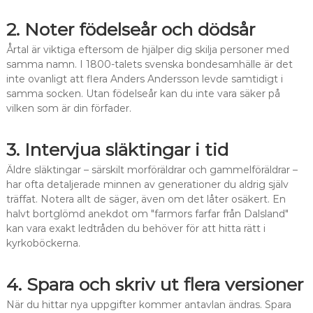
2. Noter födelseår och dödsår
Årtal är viktiga eftersom de hjälper dig skilja personer med
samma namn. I 1800-talets svenska bondesamhälle är det
inte ovanligt att flera Anders Andersson levde samtidigt i
samma socken. Utan födelseår kan du inte vara säker på
vilken som är din förfader.
3. Intervjua släktingar i tid
Äldre släktingar – särskilt morföräldrar och gammelföräldrar –
har ofta detaljerade minnen av generationer du aldrig själv
träffat. Notera allt de säger, även om det låter osäkert. En
halvt bortglömd anekdot om "farmors farfar från Dalsland"
kan vara exakt ledtråden du behöver för att hitta rätt i
kyrkoböckerna.
4. Spara och skriv ut flera versioner
När du hittar nya uppgifter kommer antavlan ändras. Spara