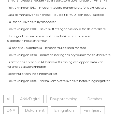
Emigrantregister-guide – spåra släkt som utvandrade till Amerika
Folkräkningen 1910 – modernitetens genombrott för släktforskare
Läsa gammal svensk handstil – guide till 1700- och 1800-talstext
Så läser du svenska kyrkoböcker
Folkräkningen 1900 – sekelskiftets ögonblicksbild för släktforskare
Hur algoritmerna bakom online slots liknar dem bakom
släktforskningsplattformar
Så börjar du släktforska – nybörjarguide steg för steg
Folkräkningen 1890 – industrialiseringens brytpunkt för släktforskare
Framtidens arkiv: hur AI, handskriftsläsning och öppen data kan
förändra släktforskningen
Soldatrullor och indelningsverket
Folkräkningen 1880 – första kompletta svenska befolkningsregistret
AI
ArkivDigital
Bouppteckning
Databas
DNA
Dokument
Emigration
Familjearv