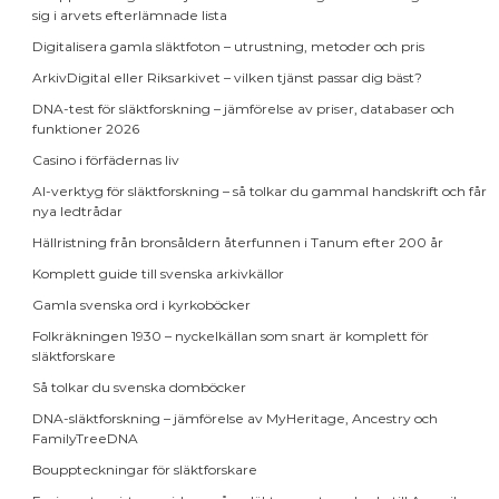
sig i arvets efterlämnade lista
Digitalisera gamla släktfoton – utrustning, metoder och pris
ArkivDigital eller Riksarkivet – vilken tjänst passar dig bäst?
DNA-test för släktforskning – jämförelse av priser, databaser och
funktioner 2026
Casino i förfädernas liv
AI-verktyg för släktforskning – så tolkar du gammal handskrift och får
nya ledtrådar
Hällristning från bronsåldern återfunnen i Tanum efter 200 år
Komplett guide till svenska arkivkällor
Gamla svenska ord i kyrkoböcker
Folkräkningen 1930 – nyckelkällan som snart är komplett för
släktforskare
Så tolkar du svenska domböcker
DNA-släktforskning – jämförelse av MyHeritage, Ancestry och
FamilyTreeDNA
Bouppteckningar för släktforskare