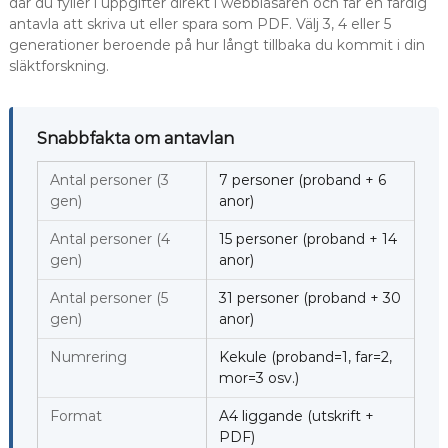
där du fyller i uppgifter direkt i webbläsaren och får en färdig
antavla att skriva ut eller spara som PDF. Välj 3, 4 eller 5
generationer beroende på hur långt tillbaka du kommit i din
släktforskning.
Snabbfakta om antavlan
Antal personer (3
7 personer (proband + 6
gen)
anor)
Antal personer (4
15 personer (proband + 14
gen)
anor)
Antal personer (5
31 personer (proband + 30
gen)
anor)
Numrering
Kekule (proband=1, far=2,
mor=3 osv.)
Format
A4 liggande (utskrift +
PDF)