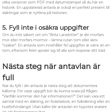
olika versioner som PDF med datumstämpel så du har en
historik. En uppdaterad antavla är också en perfekt present till
släktingar som är nyfikna på historien.
5. Fyll inte i osäkra uppgifter
Om du inte säkert vet om "Brita Larsdotter" är din morfars
mor eller morfars mormor – lämna rutan tom eller skriv
"osäker". En antavla som innehåller fel uppgifter är värre än en
tom, eftersom felet sprider sig till alla som kopierar ditt träd.
Nästa steg när antavlan är
full
När du fyllt i din antavla är nästa steg att dokumentera
källorna. För varje uppgift bör du kunna svara på frågan:
"Varifrån kommer den här informationen?" Det kan vara ett
samtal med en släkting, en födelsebok, en folkräkning eller en
husförhörslängd. Utan källor blir antavlan en hypotes snarare