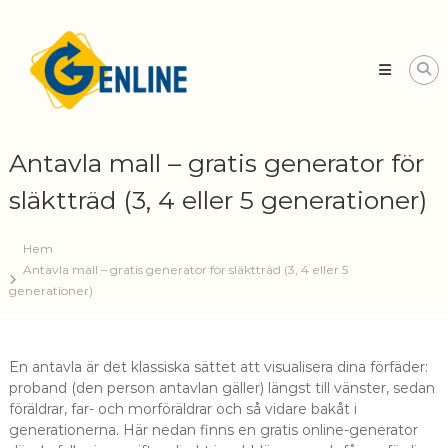
Skip
Släktforskning
to
med
content
Genline
Din
kompletta
guide
till
Antavla mall – gratis generator för
svenska
arkiv
släktträd (3, 4 eller 5 generationer)
Hem
Antavla mall – gratis generator för släktträd (3, 4 eller 5
generationer)
En antavla är det klassiska sättet att visualisera dina förfäder:
proband (den person antavlan gäller) längst till vänster, sedan
föräldrar, far- och morföräldrar och så vidare bakåt i
generationerna. Här nedan finns en gratis online-generator