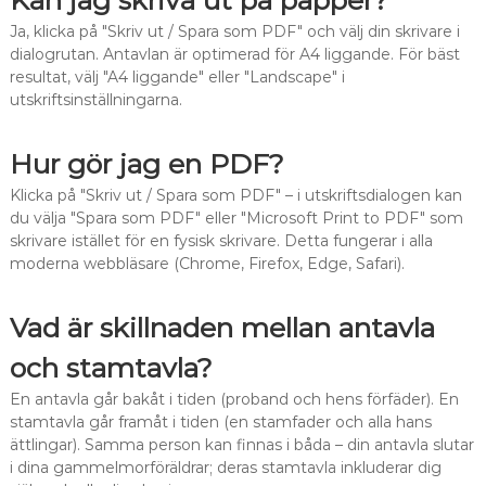
Kan jag skriva ut på papper?
Ja, klicka på "Skriv ut / Spara som PDF" och välj din skrivare i
dialogrutan. Antavlan är optimerad för A4 liggande. För bäst
resultat, välj "A4 liggande" eller "Landscape" i
utskriftsinställningarna.
Hur gör jag en PDF?
Klicka på "Skriv ut / Spara som PDF" – i utskriftsdialogen kan
du välja "Spara som PDF" eller "Microsoft Print to PDF" som
skrivare istället för en fysisk skrivare. Detta fungerar i alla
moderna webbläsare (Chrome, Firefox, Edge, Safari).
Vad är skillnaden mellan antavla
och stamtavla?
En antavla går bakåt i tiden (proband och hens förfäder). En
stamtavla går framåt i tiden (en stamfader och alla hans
ättlingar). Samma person kan finnas i båda – din antavla slutar
i dina gammelmorföräldrar; deras stamtavla inkluderar dig