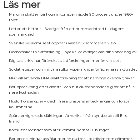
Läs mer
Marginalskatten på höga inkomster nådde 90 procent under 1960-
talet
Lotteriets historia i Sverige: från ett nummerlotteri till dagens
spelmarknad
Svenska Musikmuseet öppnar i Västervik sommaren 2027
Dödsorsaker i släktforskning – nya källor avslöjar vad dina anor dog av
Digitala arkiv har förändrat släktforskningen mer än vi insett
Soldatregister och militära rullor – spåra krigarförfäderna i släktträdet
NFC vill använda DNA-släktforskning för att namnge okända gravar
Bouppteckning efter dödsfall och hur du förbereder dig för att hålla
nere kostnaden
Husförhörslängder – dechiffrera prästens anteckningar och förstå
kolumnerna
Spåra emigrerade släktingar i Amerika – från kyrkboken till Ellis
Island
Konsultberoendet som äter kommunernas IT-budget
Bouppteckningar avslöjar mer än du tror – guldkorn som gömmer