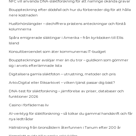
NFC vill använda DNA-släktforskning för att namnge okända gravar
Bouppteckning efter dödsfall och hur du förbereder dig för att hålla
nere kostnaden
Husförhörslängder – dechiffrera prästens anteckningar och förstå
kolumnerna
Spåra emigrerade släktingar i Amerika – från kyrkboken till Ellis
Island
Konsultberoendet som äter kommunernas IT-budget
Bouppteckningar avslöjar mer än du tror – guldkorn som gömmer
sig i arvets efterlämnade lista
Digitalisera gamla släktfoton – utrustning, metoder och pris
ArkivDigital eller Riksarkivet – vilken tjänst passar dig bäst?
DNA-test för släktforskning – jämförelse av priser, databaser och
funktioner 2026
Casino i förfädernas liv
AI-verktyg för släktforskning – så tolkar du gammal handskrift och får
nya ledtrådar
Hällristning från bronsåldern återfunnen i Tanum efter 200 år
Komplett guide till svenska arkivkällor