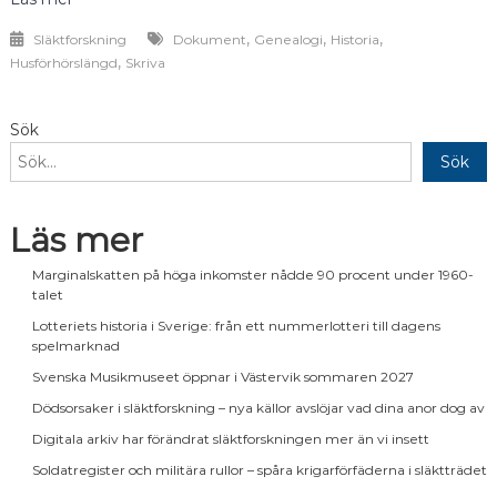
kolumne
,
,
,
Släktforskning
Dokument
Genealogi
Historia
,
Husförhörslängd
Skriva
Sök
Sök
Läs mer
Marginalskatten på höga inkomster nådde 90 procent under 1960-
talet
Lotteriets historia i Sverige: från ett nummerlotteri till dagens
spelmarknad
Svenska Musikmuseet öppnar i Västervik sommaren 2027
Dödsorsaker i släktforskning – nya källor avslöjar vad dina anor dog av
Digitala arkiv har förändrat släktforskningen mer än vi insett
Soldatregister och militära rullor – spåra krigarförfäderna i släktträdet