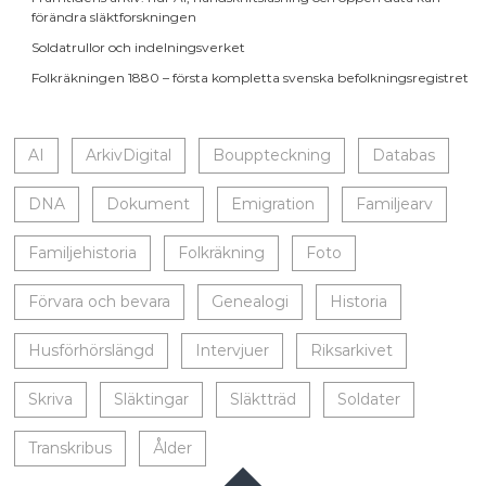
förändra släktforskningen
Soldatrullor och indelningsverket
Folkräkningen 1880 – första kompletta svenska befolkningsregistret
AI
ArkivDigital
Bouppteckning
Databas
DNA
Dokument
Emigration
Familjearv
Familjehistoria
Folkräkning
Foto
Förvara och bevara
Genealogi
Historia
Husförhörslängd
Intervjuer
Riksarkivet
Skriva
Släktingar
Släktträd
Soldater
Transkribus
Ålder