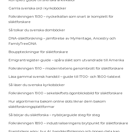
Gamla svenska ord i kyrkoböcker
Folkräkningen 1930 – nyckelkällan som snart är komplett för
släktforskare
Så tolkar du svenska domböcker
DNA-släktforskning – jämförelse av MyHeritage, Ancestry och
FamilyTreeDNA
Bouppteckningar för släktforskare
Emigrantregister-guide – spåra släkt som utvandrade till Amerika
Folkräkningen 1910 – modernitetens genombrott för släktforskare
Läsa gammal svensk handstil – guide till 1700- och 1800-talstext
Så läser du svenska kyrkoböcker
Folkräkningen 1900 – sekelskiftets ögonblicksbild för släktforskare
Hur algoritmerna bakom online slots liknar dem bakom
släktforskningsplattformar
Så börjar du släktforska – nybörjarguide steg för steg
Folkräkningen 1890 – industrialiseringens brytpunkt för släktforskare
Framtidens arkiv: hur AI, handskriftsläsning och öppen data kan