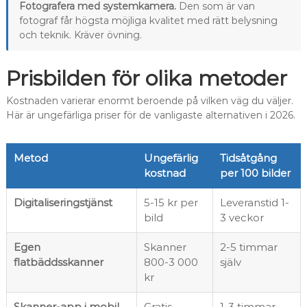
Fotografera med systemkamera.
Den som är van
fotograf får högsta möjliga kvalitet med rätt belysning
och teknik. Kräver övning.
Prisbilden för olika metoder
Kostnaden varierar enormt beroende på vilken väg du väljer.
Här är ungefärliga priser för de vanligaste alternativen i 2026.
Metod
Ungefärlig
Tidsåtgång
kostnad
per 100 bilder
Digitaliseringstjänst
5-15 kr per
Leveranstid 1-
bild
3 veckor
Egen
Skanner
2-5 timmar
flatbäddsskanner
800-3 000
själv
kr
Skanner-app i mobil
Gratis
1-3 timmar