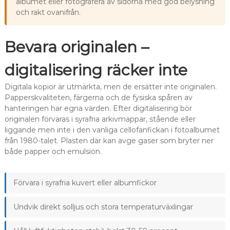
albumet eller fotografera av sidorna med god belysning
och rakt ovanifrån.
Bevara originalen –
digitalisering räcker inte
Digitala kopior är utmärkta, men de ersätter inte originalen.
Papperskvaliteten, färgerna och de fysiska spåren av
hanteringen har egna värden. Efter digitalisering bör
originalen förvaras i syrafria arkivmappar, stående eller
liggande men inte i den vanliga cellofanfickan i fotoalbumet
från 1980-talet. Plasten där kan avge gaser som bryter ner
både papper och emulsion.
Förvara i syrafria kuvert eller albumfickor
Undvik direkt solljus och stora temperaturväxlingar