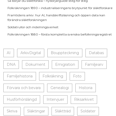
Så börjar du släktforska – nybörjarguide steg för steg
Folkräkningen 1890 – industrialiseringens brytpunkt för släktforskare
Framtidens arkiv: hur AI, handskriftsläsning och öppen data kan
förändra släktforskningen
Soldatrullor och indelningsverket
Folkräkningen 1880 – första kompletta svenska befolkningsregistret
AI
ArkivDigital
Bouppteckning
Databas
DNA
Dokument
Emigration
Familjearv
Familjehistoria
Folkräkning
Foto
Förvara och bevara
Genealogi
Historia
Husförhörslängd
Intervjuer
Riksarkivet
Skriva
Släktingar
Släktträd
Soldater