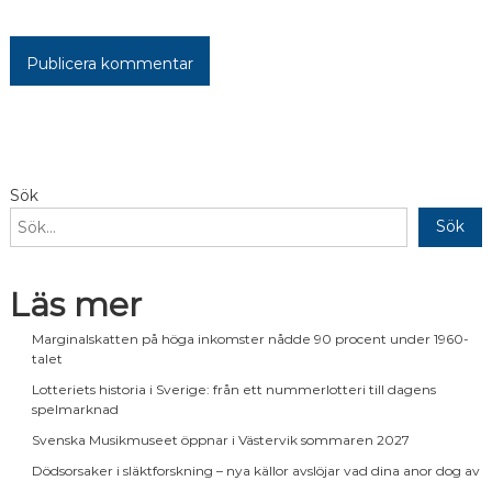
Alternative:
Sök
Sök
Läs mer
Marginalskatten på höga inkomster nådde 90 procent under 1960-
talet
Lotteriets historia i Sverige: från ett nummerlotteri till dagens
spelmarknad
Svenska Musikmuseet öppnar i Västervik sommaren 2027
Dödsorsaker i släktforskning – nya källor avslöjar vad dina anor dog av