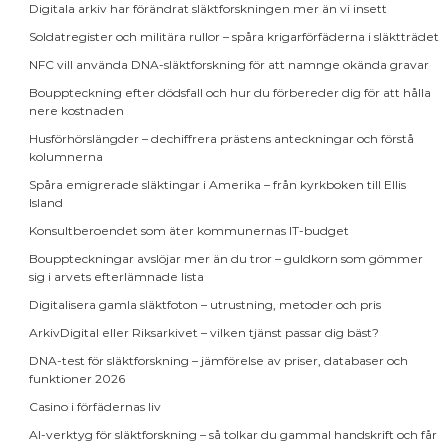
Digitala arkiv har förändrat släktforskningen mer än vi insett
Soldatregister och militära rullor – spåra krigarförfäderna i släktträdet
NFC vill använda DNA-släktforskning för att namnge okända gravar
Bouppteckning efter dödsfall och hur du förbereder dig för att hålla
nere kostnaden
Husförhörslängder – dechiffrera prästens anteckningar och förstå
kolumnerna
Spåra emigrerade släktingar i Amerika – från kyrkboken till Ellis
Island
Konsultberoendet som äter kommunernas IT-budget
Bouppteckningar avslöjar mer än du tror – guldkorn som gömmer
sig i arvets efterlämnade lista
Digitalisera gamla släktfoton – utrustning, metoder och pris
ArkivDigital eller Riksarkivet – vilken tjänst passar dig bäst?
DNA-test för släktforskning – jämförelse av priser, databaser och
funktioner 2026
Casino i förfädernas liv
AI-verktyg för släktforskning – så tolkar du gammal handskrift och får