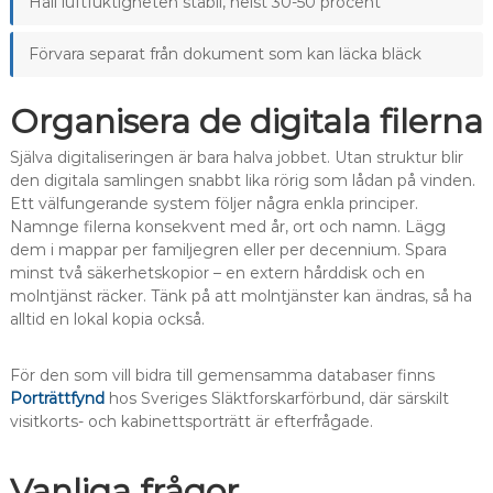
Håll luftfuktigheten stabil, helst 30-50 procent
Förvara separat från dokument som kan läcka bläck
Organisera de digitala filerna
Själva digitaliseringen är bara halva jobbet. Utan struktur blir
den digitala samlingen snabbt lika rörig som lådan på vinden.
Ett välfungerande system följer några enkla principer.
Namnge filerna konsekvent med år, ort och namn. Lägg
dem i mappar per familjegren eller per decennium. Spara
minst två säkerhetskopior – en extern hårddisk och en
molntjänst räcker. Tänk på att molntjänster kan ändras, så ha
alltid en lokal kopia också.
För den som vill bidra till gemensamma databaser finns
Porträttfynd
hos Sveriges Släktforskarförbund, där särskilt
visitkorts- och kabinettsporträtt är efterfrågade.
Vanliga frågor