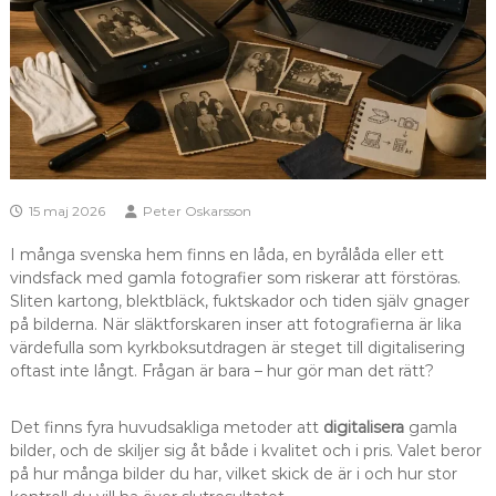
15 maj 2026
Peter Oskarsson
I många svenska hem finns en låda, en byrålåda eller ett
vindsfack med gamla fotografier som riskerar att förstöras.
Sliten kartong, blektbläck, fuktskador och tiden själv gnager
på bilderna. När släktforskaren inser att fotografierna är lika
värdefulla som kyrkboksutdragen är steget till digitalisering
oftast inte långt. Frågan är bara – hur gör man det rätt?
Det finns fyra huvudsakliga metoder att
digitalisera
gamla
bilder, och de skiljer sig åt både i kvalitet och i pris. Valet beror
på hur många bilder du har, vilket skick de är i och hur stor