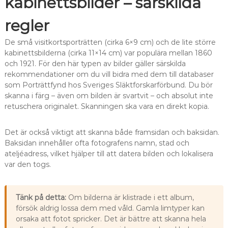
kabinettsbilder – särskilda
regler
De små visitkortsporträtten (cirka 6×9 cm) och de lite större
kabinettsbilderna (cirka 11×14 cm) var populära mellan 1860
och 1921. För den här typen av bilder gäller särskilda
rekommendationer om du vill bidra med dem till databaser
som Porträttfynd hos Sveriges Släktforskarförbund. Du bör
skanna i färg – även om bilden är svartvit – och absolut inte
retuschera originalet. Skanningen ska vara en direkt kopia.
Det är också viktigt att skanna både framsidan och baksidan.
Baksidan innehåller ofta fotografens namn, stad och
ateljéadress, vilket hjälper till att datera bilden och lokalisera
var den togs.
Tänk på detta:
Om bilderna är klistrade i ett album,
försök aldrig lossa dem med våld. Gamla limtyper kan
orsaka att fotot spricker. Det är bättre att skanna hela