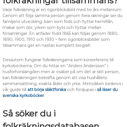
folkräkningar tillsammans?
Varje folkräkning är en ögonblicksbild med tio års mellanrum.
Genom att följa samma person genom flera räkningar ser du
familjens utveckling: barn som föds och flyttar hemifrån,
makar som dör, yrken som byts och flyttar mellan
församlingar. En anfader född 1865 kan följas genom 1880,
1890, 1900, 1910 och 1930 – fem ögonblicksbilder som
tillsammans ger en nästan komplett biografi.
Dessutom fungerar folkräkningarna som korsreferens till
kyrkoböckerna. Om du hittar en ”Anders Andersson” i
husförhörslängden men är osäker på om det är rätt person,
kan folkräkningen bekräfta genom att visa hushållets
sammansättning, exakta ålder och yrke. Metodiken beskrivs i
vår guide till
att börja släktforska
och fördjupas i
så läser du
svenska kyrkoböcker
.
Så söker du i
folkräkningsdatabasen