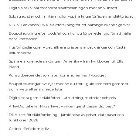
Digitala arkiv har förändrat släktforskningen mer än vi insett
Soldatregister och militära rullor – spåra krigarförfäderna i släktträdet
NFC vill använda DNA-släktforskning för att namnge okända gravar
Bouppteckning efter dödsfall och hur du förbereder dig för att hålla
nere kostnaden
Husförhörslängder – dechiffrera prästens anteckningar och förstå
kolumnerna
Spåra emigrerade släktingar i Amerika – från kyrkboken till Ellis
Island
Konsultberoendet som äter kommunernas IT-budget
Bouppteckningar avslöjar mer än du tror – guldkorn som gömmer
sig i arvets efterlämnade lista
Digitalisera gamla släktfoton – utrustning, metoder och pris
ArkivDigital eller Riksarkivet – vilken tjänst passar dig bäst?
DNA-test för släktforskning – jämförelse av priser, databaser och
funktioner 2026
Casino i förfädernas liv