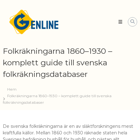
Skip
Släktforskning
to
med
content
Genline
Din
kompletta
guide
till
Folkräkningarna 1860–1930 –
svenska
arkiv
komplett guide till svenska
folkräkningsdatabaser
Hem
Folkräkningarna 1860–1930 – komplett guide till svenska
folkräkningsdatabaser
De svenska folkräkningarna är en av släktforskningens mest
kraftfulla källor. Mellan 1860 och 1930 räknade staten hela
Sveriges befolkning hushåll för hushåll, och nästan allt