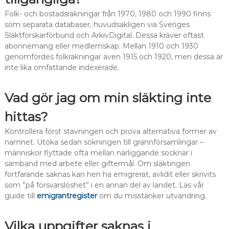
Folk- och bostadsräkningar från 1970, 1980 och 1990 finns
som separata databaser, huvudsakligen via Sveriges
Släktforskarförbund och ArkivDigital. Dessa kräver oftast
abonnemang eller medlemskap. Mellan 1910 och 1930
genomfördes folkräkningar även 1915 och 1920, men dessa är
inte lika omfattande indexerade.
Vad gör jag om min släkting inte
hittas?
Kontrollera först stavningen och prova alternativa former av
namnet. Utöka sedan sökningen till grannförsamlingar –
människor flyttade ofta mellan närliggande socknar i
samband med arbete eller giftermål. Om släktingen
fortfarande saknas kan hen ha emigrerat, avlidit eller skrivits
som ”på försvarslöshet” i en annan del av landet. Läs vår
guide till
emigrantregister
om du misstänker utvandring.
Vilka uppgifter saknas i