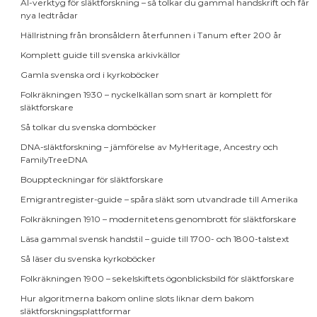
AI-verktyg för släktforskning – så tolkar du gammal handskrift och får
nya ledtrådar
Hällristning från bronsåldern återfunnen i Tanum efter 200 år
Komplett guide till svenska arkivkällor
Gamla svenska ord i kyrkoböcker
Folkräkningen 1930 – nyckelkällan som snart är komplett för
släktforskare
Så tolkar du svenska domböcker
DNA-släktforskning – jämförelse av MyHeritage, Ancestry och
FamilyTreeDNA
Bouppteckningar för släktforskare
Emigrantregister-guide – spåra släkt som utvandrade till Amerika
Folkräkningen 1910 – modernitetens genombrott för släktforskare
Läsa gammal svensk handstil – guide till 1700- och 1800-talstext
Så läser du svenska kyrkoböcker
Folkräkningen 1900 – sekelskiftets ögonblicksbild för släktforskare
Hur algoritmerna bakom online slots liknar dem bakom
släktforskningsplattformar