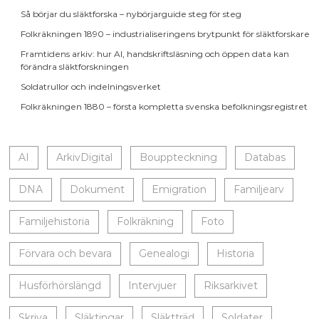
Så börjar du släktforska – nybörjarguide steg för steg
Folkräkningen 1890 – industrialiseringens brytpunkt för släktforskare
Framtidens arkiv: hur AI, handskriftsläsning och öppen data kan
förändra släktforskningen
Soldatrullor och indelningsverket
Folkräkningen 1880 – första kompletta svenska befolkningsregistret
AI
ArkivDigital
Bouppteckning
Databas
DNA
Dokument
Emigration
Familjearv
Familjehistoria
Folkräkning
Foto
Förvara och bevara
Genealogi
Historia
Husförhörslängd
Intervjuer
Riksarkivet
Skriva
Släktingar
Släktträd
Soldater