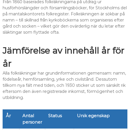
Från 1860 baserades folkräkningarna på utdrag ur
husförhörslängder och församlingsböcker, för Stockholms del
på mantalskontorets folkregister. Folkräkningen är sökbar på
namn – till skillnad från kyrkoböckerna som organiseras efter
gård och socken – vilket gör den ovärderlig när du letar efter
släktingar som flyttade ofta.
Jämförelse av innehåll år för
år
Alla folkräkningar har grundinformationen gemensam: namn,
födelseår, hemförsamling, yrke och civilstånd. Dessutom
tillkom nya fält med tiden, och 1930 sticker ut som särskilt rik
eftersom den även registrerade inkomst, förmögenhet och
utbildning.
År
Antal
Status
Unik egenskap
personer