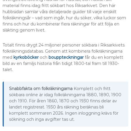
material finns idag fritt sökbart hos Riksarkivet. Den här
hubbsidan samlar våra detaljerade guider till varje enskilt
folkräkningsår – vad som ingår, hur du söker, vilka luckor som
finns och hur du kombinerar flera räkningar för att följa en
släkting genom livet.
Totalt finns drygt 24 miljoner personer sökbara i Riksarkivets
folkräkningsdatabas. Genom att kombinera folkräkningarna
med
kyrkoböcker
och
bouppteckningar
får du en komplett
bild av en familjs historia från tidigt 1800-tal fram till 1930-
talet.
Snabbfakta om folkräkningarna
Komplett och fritt
sökbara online är idag folkräkningarna 1880, 1890, 1900
och 1910. För åren 1860, 1870 och 1930 finns delar av
landet registrerat. 1930 års räkning beräknas bli
komplett sommaren 2026. Ingen inloggning krävs för
sökning och inga avgifter tas ut.