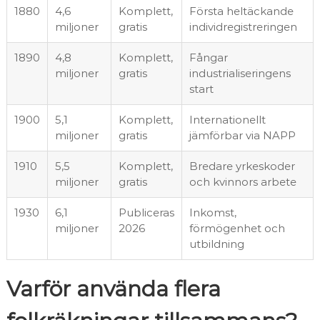
1880
4,6
Komplett,
Första heltäckande
miljoner
gratis
individregistreringen
1890
4,8
Komplett,
Fångar
miljoner
gratis
industrialiseringens
start
1900
5,1
Komplett,
Internationellt
miljoner
gratis
jämförbar via NAPP
1910
5,5
Komplett,
Bredare yrkeskoder
miljoner
gratis
och kvinnors arbete
1930
6,1
Publiceras
Inkomst,
miljoner
2026
förmögenhet och
utbildning
Varför använda flera