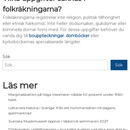
folkräkningarna?
Folkräkningarna registrerar inte religion, politisk tillhörighet
eller etnisk härkomst. Inte heller dödsorsaker, sjukdomar eller
kriminella domar finns med. För dessa uppgifter behöver du
vända dig till
bouppteckningar
,
domböcker
eller
kyrkoböckernas specialiserade längder.
Sök
Sök
Läs mer
Marginalskatten på höga inkomster nådde 90 procent under 1960-
talet
Lotteriets historia i Sverige: från ett nummerlotteri till dagens
spelmarknad
Svenska Musikmuseet öppnar i Västervik sommaren 2027
Dödsorsaker i släktforskning – nya källor avslöjar vad dina anor dog av