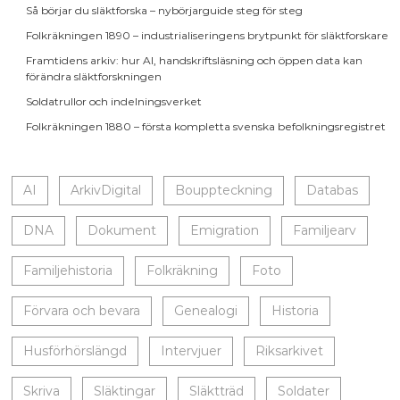
Så börjar du släktforska – nybörjarguide steg för steg
Folkräkningen 1890 – industrialiseringens brytpunkt för släktforskare
Framtidens arkiv: hur AI, handskriftsläsning och öppen data kan
förändra släktforskningen
Soldatrullor och indelningsverket
Folkräkningen 1880 – första kompletta svenska befolkningsregistret
AI
ArkivDigital
Bouppteckning
Databas
DNA
Dokument
Emigration
Familjearv
Familjehistoria
Folkräkning
Foto
Förvara och bevara
Genealogi
Historia
Husförhörslängd
Intervjuer
Riksarkivet
Skriva
Släktingar
Släktträd
Soldater