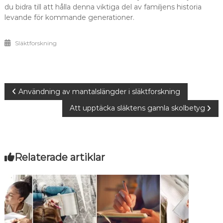
du bidra till att hålla denna viktiga del av familjens historia
levande för kommande generationer.
Släktforskning
Inläggsnavigering
Användning av mantalslängder i släktforskning
Att upptäcka släktens gamla skolbetyg
Relaterade artiklar