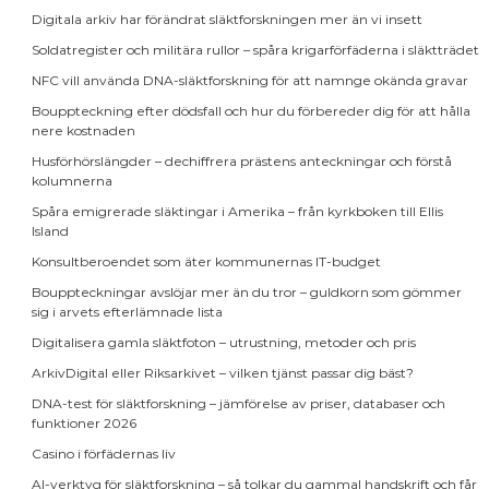
Digitala arkiv har förändrat släktforskningen mer än vi insett
Soldatregister och militära rullor – spåra krigarförfäderna i släktträdet
NFC vill använda DNA-släktforskning för att namnge okända gravar
Bouppteckning efter dödsfall och hur du förbereder dig för att hålla
nere kostnaden
Husförhörslängder – dechiffrera prästens anteckningar och förstå
kolumnerna
Spåra emigrerade släktingar i Amerika – från kyrkboken till Ellis
Island
Konsultberoendet som äter kommunernas IT-budget
Bouppteckningar avslöjar mer än du tror – guldkorn som gömmer
sig i arvets efterlämnade lista
Digitalisera gamla släktfoton – utrustning, metoder och pris
ArkivDigital eller Riksarkivet – vilken tjänst passar dig bäst?
DNA-test för släktforskning – jämförelse av priser, databaser och
funktioner 2026
Casino i förfädernas liv
AI-verktyg för släktforskning – så tolkar du gammal handskrift och får