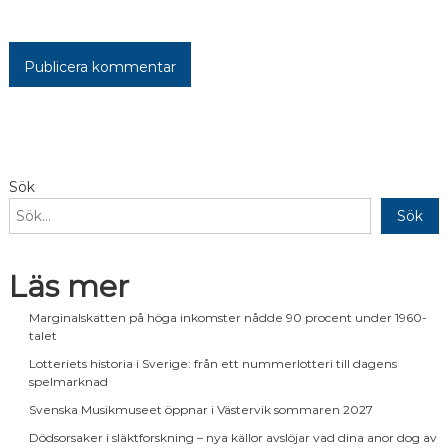
Alternative:
Sök
Sök
Läs mer
Marginalskatten på höga inkomster nådde 90 procent under 1960-
talet
Lotteriets historia i Sverige: från ett nummerlotteri till dagens
spelmarknad
Svenska Musikmuseet öppnar i Västervik sommaren 2027
Dödsorsaker i släktforskning – nya källor avslöjar vad dina anor dog av