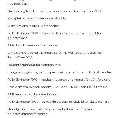
nya ledtrådar
Hällristning från bronsåldern återfunnen i Tanum efter 200 år
Komplett guide till svenska arkivkällor
Gamla svenska ord i kyrkoböcker
Folkräkningen 1930 – nyckelkällan som snart är komplett för
släktforskare
Så tolkar du svenska domböcker
DNA-släktforskning – jämförelse av MyHeritage, Ancestry och
FamilyTreeDNA
Bouppteckningar för släktforskare
Emigrantregister-guide – spåra släkt som utvandrade till Amerika
Folkräkningen 1910 – modernitetens genombrott för släktforskare
Läsa gammal svensk handstil – guide till 1700- och 1800-talstext
Så läser du svenska kyrkoböcker
Folkräkningen 1900 – sekelskiftets ögonblicksbild för släktforskare
Hur algoritmerna bakom online slots liknar dem bakom
släktforskningsplattformar