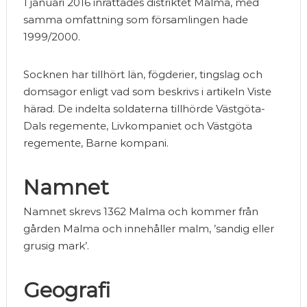
1 januari 2016 inrättades distriktet Malma, med
samma omfattning som församlingen hade
1999/2000.
Socknen har tillhört län, fögderier, tingslag och
domsagor enligt vad som beskrivs i artikeln Viste
härad. De indelta soldaterna tillhörde Västgöta-
Dals regemente, Livkompaniet och Västgöta
regemente, Barne kompani.
Namnet
Namnet skrevs 1362 Malma och kommer från
gården Malma och innehåller malm, ’sandig eller
grusig mark’.
Geografi