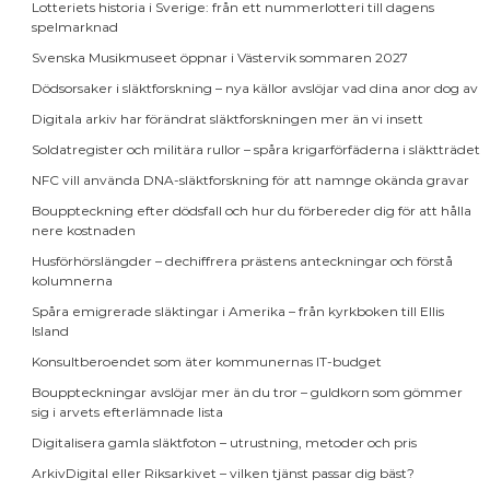
Lotteriets historia i Sverige: från ett nummerlotteri till dagens
spelmarknad
Svenska Musikmuseet öppnar i Västervik sommaren 2027
Dödsorsaker i släktforskning – nya källor avslöjar vad dina anor dog av
Digitala arkiv har förändrat släktforskningen mer än vi insett
Soldatregister och militära rullor – spåra krigarförfäderna i släktträdet
NFC vill använda DNA-släktforskning för att namnge okända gravar
Bouppteckning efter dödsfall och hur du förbereder dig för att hålla
nere kostnaden
Husförhörslängder – dechiffrera prästens anteckningar och förstå
kolumnerna
Spåra emigrerade släktingar i Amerika – från kyrkboken till Ellis
Island
Konsultberoendet som äter kommunernas IT-budget
Bouppteckningar avslöjar mer än du tror – guldkorn som gömmer
sig i arvets efterlämnade lista
Digitalisera gamla släktfoton – utrustning, metoder och pris
ArkivDigital eller Riksarkivet – vilken tjänst passar dig bäst?