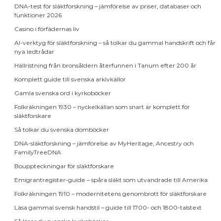
DNA-test för släktforskning – jämförelse av priser, databaser och
funktioner 2026
Casino i förfädernas liv
AI-verktyg för släktforskning – så tolkar du gammal handskrift och får
nya ledtrådar
Hällristning från bronsåldern återfunnen i Tanum efter 200 år
Komplett guide till svenska arkivkällor
Gamla svenska ord i kyrkoböcker
Folkräkningen 1930 – nyckelkällan som snart är komplett för
släktforskare
Så tolkar du svenska domböcker
DNA-släktforskning – jämförelse av MyHeritage, Ancestry och
FamilyTreeDNA
Bouppteckningar för släktforskare
Emigrantregister-guide – spåra släkt som utvandrade till Amerika
Folkräkningen 1910 – modernitetens genombrott för släktforskare
Läsa gammal svensk handstil – guide till 1700- och 1800-talstext