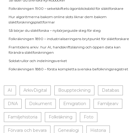
Så läser du svenska kyrkoböcker
Folkräkningen 1900 – sekelskiftets ögonblicksbild för släktforskare
Hur algoritmerna bakom online slots liknar dem bakom
släktforskningsplattformar
Så börjar du släktforska – nybörjarguide steg för steg
Folkräkningen 1890 – industrialiseringens brytpunkt för släktforskare
Framtidens arkiv: hur AI, handskriftsläsning och öppen data kan
förändra släktforskningen
Soldatrullor och indelningsverket
Folkräkningen 1880 – första kompletta svenska befolkningsregistret
AI
ArkivDigital
Bouppteckning
Databas
DNA
Dokument
Emigration
Familjearv
Familjehistoria
Folkräkning
Foto
Förvara och bevara
Genealogi
Historia