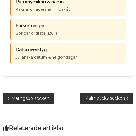
Patronymikon & namn
Räkna förfädersnamn bakåt
Förkortningar
Sökbar ordlista (120+)
Datumverktyg
Julianska datum & helgondagar
Inläggsnavigering
Malmbäcks socken
Malingsbo socken
Relaterade artiklar