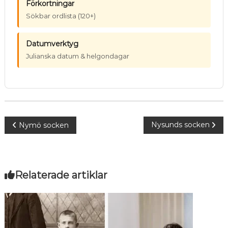
Förkortningar
Sökbar ordlista (120+)
Datumverktyg
Julianska datum & helgondagar
Inläggsnavigering
Nysunds socken
Nymö socken
Relaterade artiklar