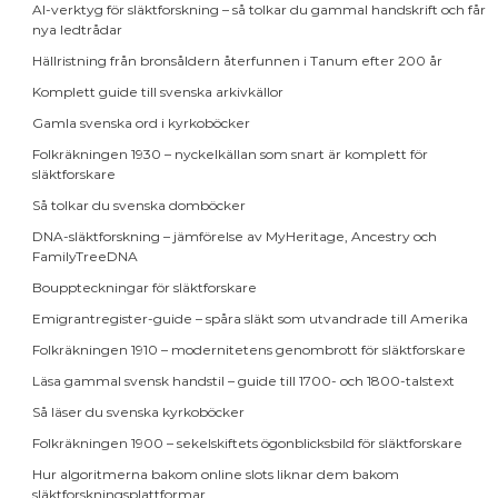
AI-verktyg för släktforskning – så tolkar du gammal handskrift och får
nya ledtrådar
Hällristning från bronsåldern återfunnen i Tanum efter 200 år
Komplett guide till svenska arkivkällor
Gamla svenska ord i kyrkoböcker
Folkräkningen 1930 – nyckelkällan som snart är komplett för
släktforskare
Så tolkar du svenska domböcker
DNA-släktforskning – jämförelse av MyHeritage, Ancestry och
FamilyTreeDNA
Bouppteckningar för släktforskare
Emigrantregister-guide – spåra släkt som utvandrade till Amerika
Folkräkningen 1910 – modernitetens genombrott för släktforskare
Läsa gammal svensk handstil – guide till 1700- och 1800-talstext
Så läser du svenska kyrkoböcker
Folkräkningen 1900 – sekelskiftets ögonblicksbild för släktforskare
Hur algoritmerna bakom online slots liknar dem bakom
släktforskningsplattformar