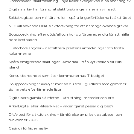
Dödsorsaker i släktforskning – nya källor avslöjar vad dina anor dog av
Digitala arkiv har förändrat släktforskningen mer än vi insett
Soldatregister och militära rullor – spåra krigarförfäderna i släktträdet
NFC vill använda DNA-släktforskning för att namnge okända gravar
Bouppteckning efter dödsfall och hur du förbereder dig för att hålla
nere kostnaden
Husförhörslängder – dechiffrera prästens anteckningar och förstå
kolumnerna
Spåra emigrerade släktingar i Amerika – från kyrkboken till Ellis
Island
Konsultberoendet som äter kommunernas IT-budget
Bouppteckningar avslöjar mer än du tror – guldkorn som gömmer
sig i arvets efterlämnade lista
Digitalisera gamla släktfoton – utrustning, metoder och pris
ArkivDigital eller Riksarkivet – vilken tjänst passar dig bäst?
DNA-test för släktforskning – jämförelse av priser, databaser och
funktioner 2026
Casino i förfädernas liv