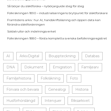
Så börjar du släktforska – nybörjarguide steg för steg
Folkräkningen 1890 – industrialiseringens brytpunkt för släktforskare
Framtidens arkiv: hur AI, handskriftsläsning och öppen data kan
förändra släktforskningen
Soldatrullor och indelningsverket
Folkräkningen 1880 – första kompletta svenska befolkningsregistret
AI
ArkivDigital
Bouppteckning
Databas
DNA
Dokument
Emigration
Familjearv
Familjehistoria
Folkräkning
Foto
Förvara och bevara
Genealogi
Historia
Husförhörslängd
Intervjuer
Riksarkivet