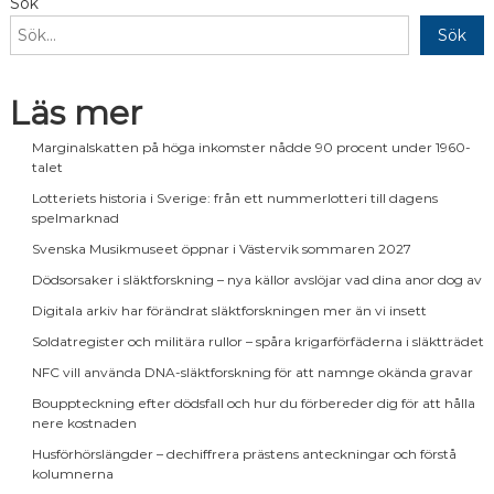
Sök
Sök
Läs mer
Marginalskatten på höga inkomster nådde 90 procent under 1960-
talet
Lotteriets historia i Sverige: från ett nummerlotteri till dagens
spelmarknad
Svenska Musikmuseet öppnar i Västervik sommaren 2027
Dödsorsaker i släktforskning – nya källor avslöjar vad dina anor dog av
Digitala arkiv har förändrat släktforskningen mer än vi insett
Soldatregister och militära rullor – spåra krigarförfäderna i släktträdet
NFC vill använda DNA-släktforskning för att namnge okända gravar
Bouppteckning efter dödsfall och hur du förbereder dig för att hålla
nere kostnaden
Husförhörslängder – dechiffrera prästens anteckningar och förstå
kolumnerna