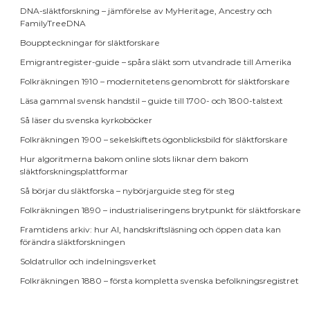
DNA-släktforskning – jämförelse av MyHeritage, Ancestry och
FamilyTreeDNA
Bouppteckningar för släktforskare
Emigrantregister-guide – spåra släkt som utvandrade till Amerika
Folkräkningen 1910 – modernitetens genombrott för släktforskare
Läsa gammal svensk handstil – guide till 1700- och 1800-talstext
Så läser du svenska kyrkoböcker
Folkräkningen 1900 – sekelskiftets ögonblicksbild för släktforskare
Hur algoritmerna bakom online slots liknar dem bakom
släktforskningsplattformar
Så börjar du släktforska – nybörjarguide steg för steg
Folkräkningen 1890 – industrialiseringens brytpunkt för släktforskare
Framtidens arkiv: hur AI, handskriftsläsning och öppen data kan
förändra släktforskningen
Soldatrullor och indelningsverket
Folkräkningen 1880 – första kompletta svenska befolkningsregistret