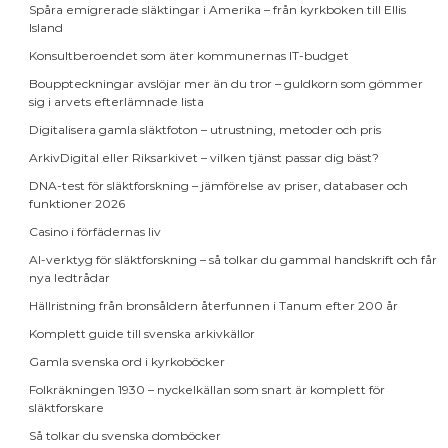
Spåra emigrerade släktingar i Amerika – från kyrkboken till Ellis
Island
Konsultberoendet som äter kommunernas IT-budget
Bouppteckningar avslöjar mer än du tror – guldkorn som gömmer
sig i arvets efterlämnade lista
Digitalisera gamla släktfoton – utrustning, metoder och pris
ArkivDigital eller Riksarkivet – vilken tjänst passar dig bäst?
DNA-test för släktforskning – jämförelse av priser, databaser och
funktioner 2026
Casino i förfädernas liv
AI-verktyg för släktforskning – så tolkar du gammal handskrift och får
nya ledtrådar
Hällristning från bronsåldern återfunnen i Tanum efter 200 år
Komplett guide till svenska arkivkällor
Gamla svenska ord i kyrkoböcker
Folkräkningen 1930 – nyckelkällan som snart är komplett för
släktforskare
Så tolkar du svenska domböcker