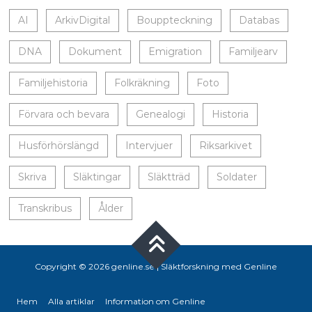
AI
ArkivDigital
Bouppteckning
Databas
DNA
Dokument
Emigration
Familjearv
Familjehistoria
Folkräkning
Foto
Förvara och bevara
Genealogi
Historia
Husförhörslängd
Intervjuer
Riksarkivet
Skriva
Släktingar
Släktträd
Soldater
Transkribus
Ålder
Copyright © 2026 genline.se |
Släktforskning med Genline
Hem
Alla artiklar
Information om Genline