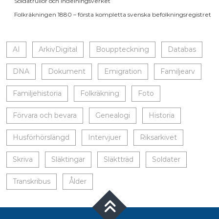
Soldatrullor och indelningsverket
Folkräkningen 1880 – första kompletta svenska befolkningsregistret
AI
ArkivDigital
Bouppteckning
Databas
DNA
Dokument
Emigration
Familjearv
Familjehistoria
Folkräkning
Foto
Förvara och bevara
Genealogi
Historia
Husförhörslängd
Intervjuer
Riksarkivet
Skriva
Släktingar
Släktträd
Soldater
Transkribus
Ålder