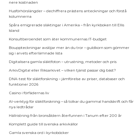
nere kostnaden
Husförhörslängder – dechiffrera prästens anteckningar och förstå
kolumnerna
Spåra emigrerade släktingar i Amerika – från kyrkboken till Ellis
Island
Konsultberoendet som äter kommunernas IT-budget
Bouppteckningar avslöjar mer än du tror – guldkorn som gömmer
sig i arvets efterlämnade lista
Digitalisera gamla släktfoton – utrustning, metoder och pris
ArkivDigital eller Riksarkivet – vilken tjänst passar dig bäst?
DNA-test för släktforskning – jämförelse av priser, databaser och
funktioner 2026
Casino i förfädernas liv
AI-verktyg för släktforskning – så tolkar du gammal handskrift och får
nya ledtrådar
Hällristning från bronsåldern återfunnen i Tanum efter 200 år
Komplett guide till svenska arkivkällor
Gamla svenska ord i kyrkoböcker