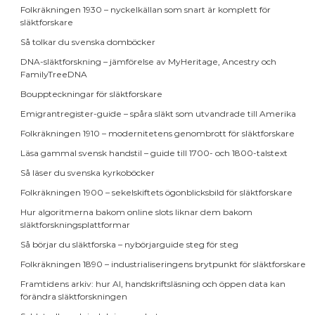
Folkräkningen 1930 – nyckelkällan som snart är komplett för
släktforskare
Så tolkar du svenska domböcker
DNA-släktforskning – jämförelse av MyHeritage, Ancestry och
FamilyTreeDNA
Bouppteckningar för släktforskare
Emigrantregister-guide – spåra släkt som utvandrade till Amerika
Folkräkningen 1910 – modernitetens genombrott för släktforskare
Läsa gammal svensk handstil – guide till 1700- och 1800-talstext
Så läser du svenska kyrkoböcker
Folkräkningen 1900 – sekelskiftets ögonblicksbild för släktforskare
Hur algoritmerna bakom online slots liknar dem bakom
släktforskningsplattformar
Så börjar du släktforska – nybörjarguide steg för steg
Folkräkningen 1890 – industrialiseringens brytpunkt för släktforskare
Framtidens arkiv: hur AI, handskriftsläsning och öppen data kan
förändra släktforskningen