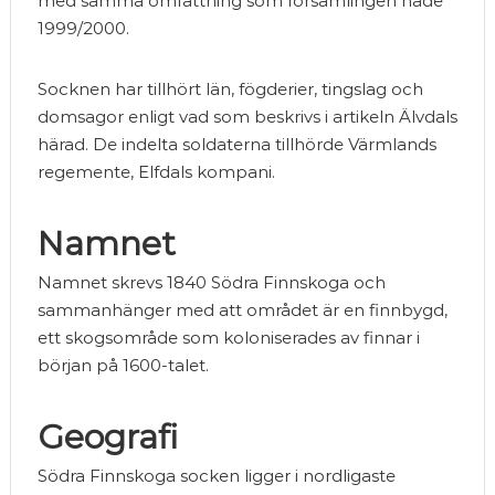
med samma omfattning som församlingen hade
1999/2000.
Socknen har tillhört län, fögderier, tingslag och
domsagor enligt vad som beskrivs i artikeln Älvdals
härad. De indelta soldaterna tillhörde Värmlands
regemente, Elfdals kompani.
Namnet
Namnet skrevs 1840 Södra Finnskoga och
sammanhänger med att området är en finnbygd,
ett skogsområde som koloniserades av finnar i
början på 1600-talet.
Geografi
Södra Finnskoga socken ligger i nordligaste