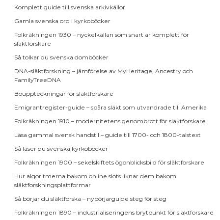
Komplett guide till svenska arkivkällor
Gamla svenska ord i kyrkoböcker
Folkräkningen 1930 – nyckelkällan som snart är komplett för
släktforskare
Så tolkar du svenska domböcker
DNA-släktforskning – jämförelse av MyHeritage, Ancestry och
FamilyTreeDNA
Bouppteckningar för släktforskare
Emigrantregister-guide – spåra släkt som utvandrade till Amerika
Folkräkningen 1910 – modernitetens genombrott för släktforskare
Läsa gammal svensk handstil – guide till 1700- och 1800-talstext
Så läser du svenska kyrkoböcker
Folkräkningen 1900 – sekelskiftets ögonblicksbild för släktforskare
Hur algoritmerna bakom online slots liknar dem bakom
släktforskningsplattformar
Så börjar du släktforska – nybörjarguide steg för steg
Folkräkningen 1890 – industrialiseringens brytpunkt för släktforskare