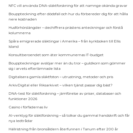
NFC vill använda DNA-släktforskning för att namnge okända gravar
Bouppteckning efter dödsfall och hur du förbereder dig för att hålla
nere kostnaden
Husförhörslängder – dechiffrera prästens anteckningar och förstå
kolumnerna
Spåra emigrerade släktingar i Amerika – från kyrkboken till Ellis
Island
Konsultberoendet som äter kommunernas IT-budget
Bouppteckningar avslöjar mer än du tror – guldkorn som gömmer
sig i arvets efterlämnade lista
Digitalisera gamla släktfoton – utrustning, metoder och pris
ArkivDigital eller Riksarkivet – vilken tjänst passar dig bäst?
DNA-test för släktforskning – jämförelse av priser, databaser och
funktioner 2026
Casino i förfädernas liv
AI-verktyg för släktforskning – så tolkar du gammal handskrift och får
nya ledtrådar
Hällristning från bronsåldern återfunnen i Tanum efter 200 år