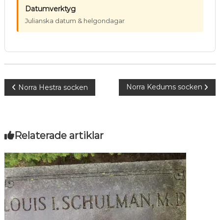
Datumverktyg
Julianska datum & helgondagar
Inläggsnavigering
Norra Kedums socken
Norra Hestra socken
Relaterade artiklar