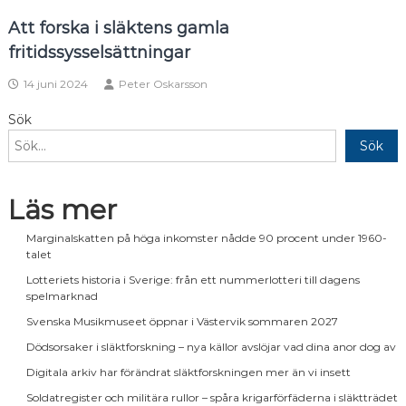
Att forska i släktens gamla
fritidssysselsättningar
14 juni 2024
Peter Oskarsson
Sök
Sök
Läs mer
Marginalskatten på höga inkomster nådde 90 procent under 1960-
talet
Lotteriets historia i Sverige: från ett nummerlotteri till dagens
spelmarknad
Svenska Musikmuseet öppnar i Västervik sommaren 2027
Dödsorsaker i släktforskning – nya källor avslöjar vad dina anor dog av
Digitala arkiv har förändrat släktforskningen mer än vi insett
Soldatregister och militära rullor – spåra krigarförfäderna i släktträdet