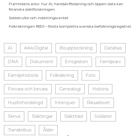
Framtidens arkiv: hur AI, handskriftsläsning och öppen data kan
förändra släktforskningen
Soldatrullor och indelningsverket
Folkräkningen 1880 – första kompletta svenska befolkningsregistret
AI
ArkivDigital
Bouppteckning
Databas
DNA
Dokument
Emigration
Familjearv
Familjehistoria
Folkräkning
Foto
Förvara och bevara
Genealogi
Historia
Husförhörslängd
Intervjuer
Riksarkivet
Skriva
Släktingar
Släktträd
Soldater
Transkribus
Ålder