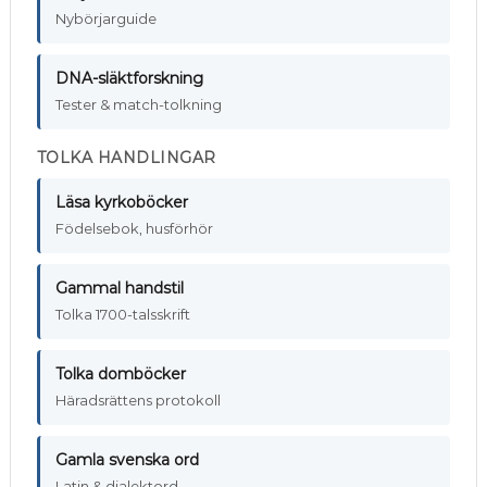
Nybörjarguide
DNA-släktforskning
Tester & match-tolkning
TOLKA HANDLINGAR
Läsa kyrkoböcker
Födelsebok, husförhör
Gammal handstil
Tolka 1700-talsskrift
Tolka domböcker
Häradsrättens protokoll
Gamla svenska ord
Latin & dialektord