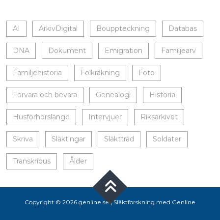
AI
ArkivDigital
Bouppteckning
Databas
DNA
Dokument
Emigration
Familjearv
Familjehistoria
Folkräkning
Foto
Förvara och bevara
Genealogi
Historia
Husförhörslängd
Intervjuer
Riksarkivet
Skriva
Släktingar
Släktträd
Soldater
Transkribus
Ålder
Copyright © 2026 genline.se |
Släktforskning med Genline