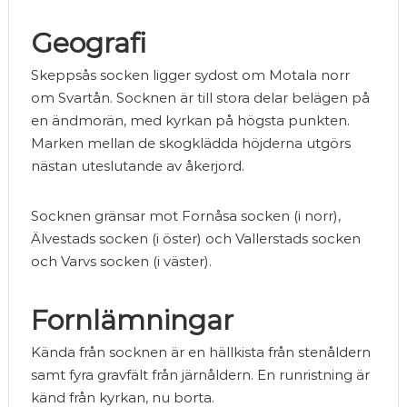
Geografi
Skeppsås socken ligger sydost om Motala norr
om Svartån. Socknen är till stora delar belägen på
en ändmorän, med kyrkan på högsta punkten.
Marken mellan de skogklädda höjderna utgörs
nästan uteslutande av åkerjord.
Socknen gränsar mot Fornåsa socken (i norr),
Älvestads socken (i öster) och Vallerstads socken
och Varvs socken (i väster).
Fornlämningar
Kända från socknen är en hällkista från stenåldern
samt fyra gravfält från järnåldern. En runristning är
känd från kyrkan, nu borta.