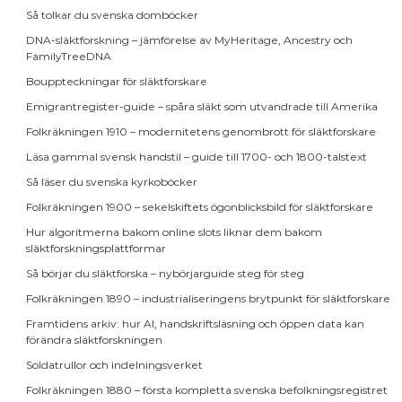
Så tolkar du svenska domböcker
DNA-släktforskning – jämförelse av MyHeritage, Ancestry och
FamilyTreeDNA
Bouppteckningar för släktforskare
Emigrantregister-guide – spåra släkt som utvandrade till Amerika
Folkräkningen 1910 – modernitetens genombrott för släktforskare
Läsa gammal svensk handstil – guide till 1700- och 1800-talstext
Så läser du svenska kyrkoböcker
Folkräkningen 1900 – sekelskiftets ögonblicksbild för släktforskare
Hur algoritmerna bakom online slots liknar dem bakom
släktforskningsplattformar
Så börjar du släktforska – nybörjarguide steg för steg
Folkräkningen 1890 – industrialiseringens brytpunkt för släktforskare
Framtidens arkiv: hur AI, handskriftsläsning och öppen data kan
förändra släktforskningen
Soldatrullor och indelningsverket
Folkräkningen 1880 – första kompletta svenska befolkningsregistret