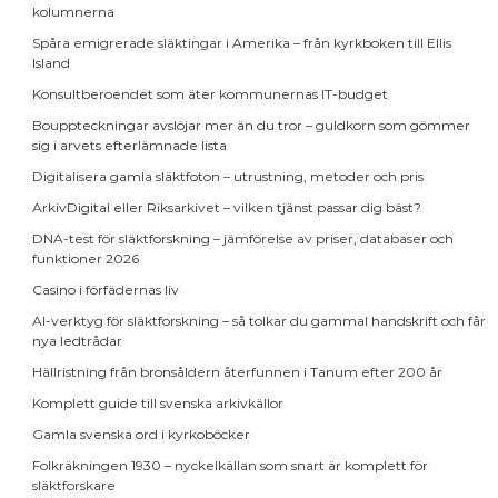
kolumnerna
Spåra emigrerade släktingar i Amerika – från kyrkboken till Ellis
Island
Konsultberoendet som äter kommunernas IT-budget
Bouppteckningar avslöjar mer än du tror – guldkorn som gömmer
sig i arvets efterlämnade lista
Digitalisera gamla släktfoton – utrustning, metoder och pris
ArkivDigital eller Riksarkivet – vilken tjänst passar dig bäst?
DNA-test för släktforskning – jämförelse av priser, databaser och
funktioner 2026
Casino i förfädernas liv
AI-verktyg för släktforskning – så tolkar du gammal handskrift och får
nya ledtrådar
Hällristning från bronsåldern återfunnen i Tanum efter 200 år
Komplett guide till svenska arkivkällor
Gamla svenska ord i kyrkoböcker
Folkräkningen 1930 – nyckelkällan som snart är komplett för
släktforskare