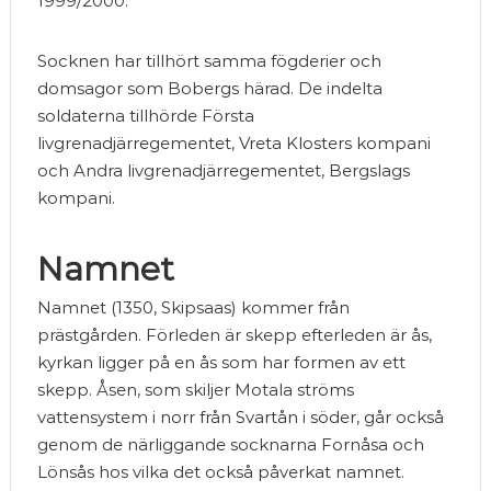
1999/2000.
Socknen har tillhört samma fögderier och
domsagor som Bobergs härad. De indelta
soldaterna tillhörde Första
livgrenadjärregementet, Vreta Klosters kompani
och Andra livgrenadjärregementet, Bergslags
kompani.
Namnet
Namnet (1350, Skipsaas) kommer från
prästgården. Förleden är skepp efterleden är ås,
kyrkan ligger på en ås som har formen av ett
skepp. Åsen, som skiljer Motala ströms
vattensystem i norr från Svartån i söder, går också
genom de närliggande socknarna Fornåsa och
Lönsås hos vilka det också påverkat namnet.