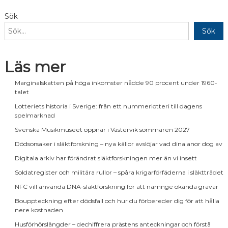
Sök
Sök
Läs mer
Marginalskatten på höga inkomster nådde 90 procent under 1960-
talet
Lotteriets historia i Sverige: från ett nummerlotteri till dagens
spelmarknad
Svenska Musikmuseet öppnar i Västervik sommaren 2027
Dödsorsaker i släktforskning – nya källor avslöjar vad dina anor dog av
Digitala arkiv har förändrat släktforskningen mer än vi insett
Soldatregister och militära rullor – spåra krigarförfäderna i släktträdet
NFC vill använda DNA-släktforskning för att namnge okända gravar
Bouppteckning efter dödsfall och hur du förbereder dig för att hålla
nere kostnaden
Husförhörslängder – dechiffrera prästens anteckningar och förstå